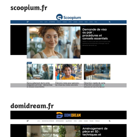
scoopium.fr
domidream.fr