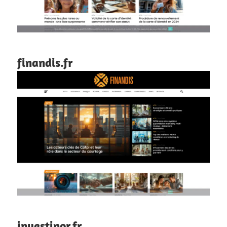
finandis.fr
investinor.fr